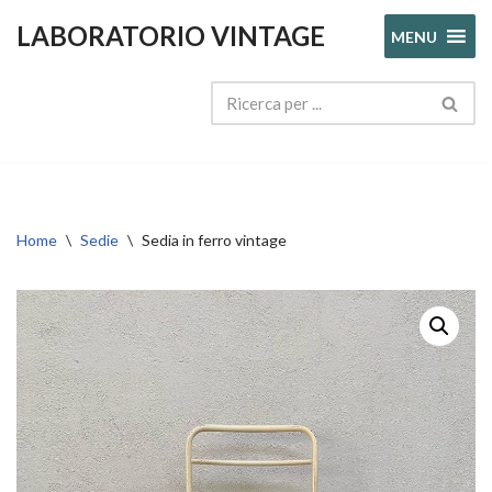
LABORATORIO VINTAGE
MENU
Vai
al
contenuto
Home
\
Sedie
\
Sedia in ferro vintage