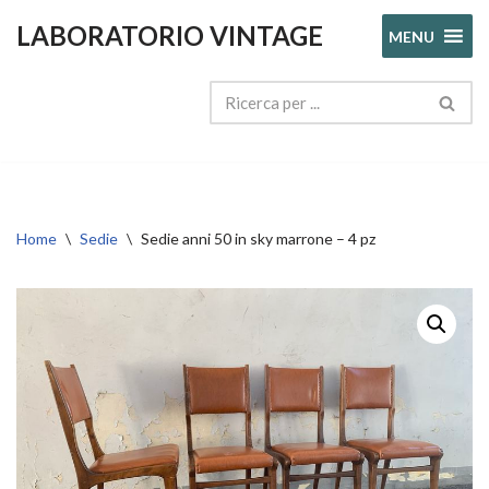
LABORATORIO VINTAGE
MENU
Vai
al
contenuto
Home
\
Sedie
\
Sedie anni 50 in sky marrone – 4 pz