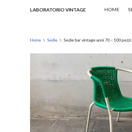
HOME
S
LABORATORIO VINTAGE
Vai
al
contenuto
Home
\
Sedie
\
Sedie bar vintage anni 70 – 100 pe