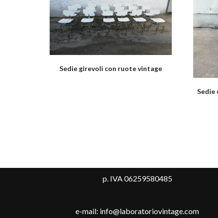
Sedie girevoli con ruote vintage
Sedie 
p. IVA 06259580485
e-mail: info@laboratoriovintage.com