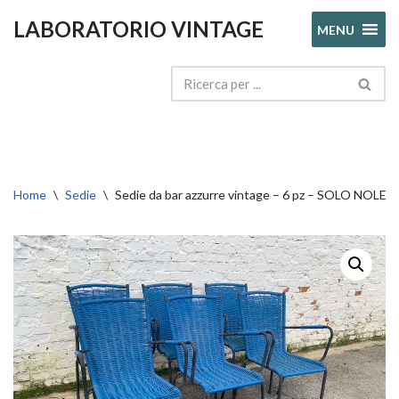
LABORATORIO VINTAGE
MENU
Vai
al
contenuto
Home
\
Sedie
\
Sedie da bar azzurre vintage – 6 pz – SOLO NOLE