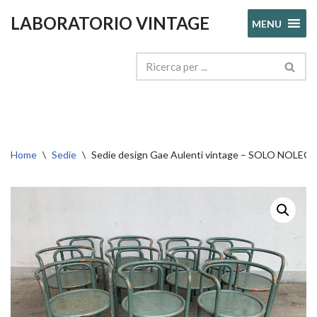
LABORATORIO VINTAGE
MENU
Vai
al
contenuto
Home
\
Sedie
\
Sedie design Gae Aulenti vintage – SOLO NOLEG