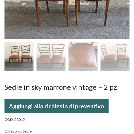
Sedie in sky marrone vintage – 2 pz
Aggiungi alla richiesta di preventivo
COD:
23015
Categoria:
Sedie