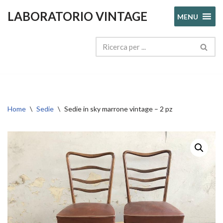
LABORATORIO VINTAGE
MENU
Vai
al
contenuto
Home
\
Sedie
\
Sedie in sky marrone vintage – 2 pz