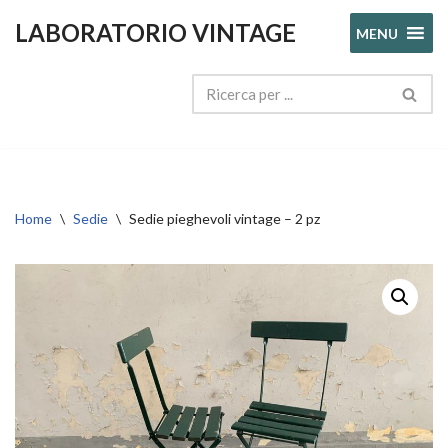
LABORATORIO VINTAGE
MENU
Vai
al
contenuto
Home
\
Sedie
\
Sedie pieghevoli vintage – 2 pz