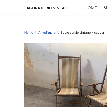
HOME
S
LABORATORIO VINTAGE
Vai
al
contenuto
Home
\
Arredi mare
\
Sedie sdraio vintage – coppia