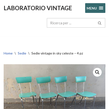
LABORATORIO VINTAGE
MENU
Vai
al
contenuto
Home
\
Sedie
\
Sedie vintage in sky celeste – 4 pz