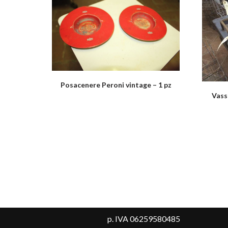
Posacenere Peroni vintage – 1 pz
Vass
p. IVA 06259580485