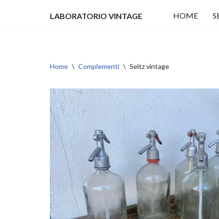
HOME
S
LABORATORIO VINTAGE
Vai
al
contenuto
Home
\
Complementi
\
Seltz vintage