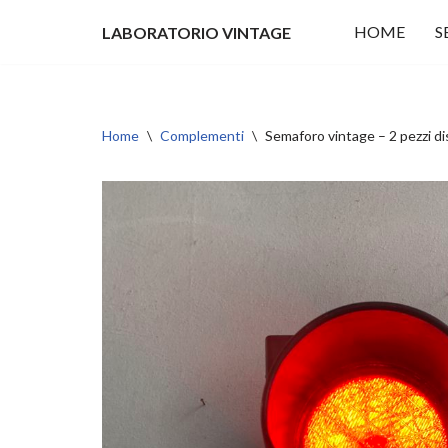
HOME
S
LABORATORIO VINTAGE
Vai
al
contenuto
Home
\
Complementi
\
Semaforo vintage – 2 pezzi 