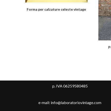
Forma per calzature celeste vintage
P
p. IVA 06259580485
e-mail: info@laboratoriovintage.com