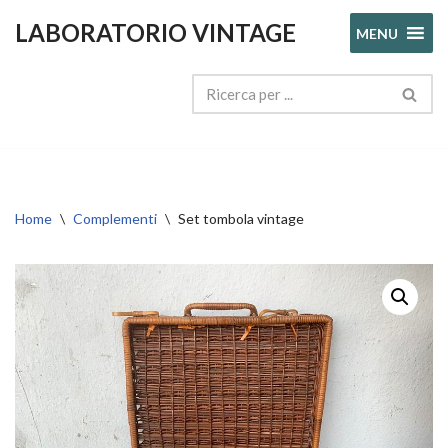
LABORATORIO VINTAGE
MENU
Vai
al
contenuto
Home
\
Complementi
\
Set tombola vintage