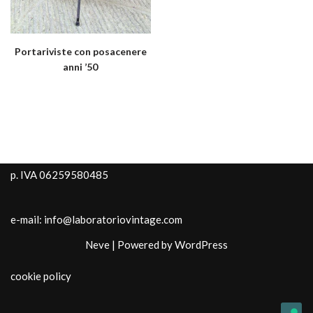
Portariviste con posacenere
anni ’50
p. IVA 06259580485
e-mail: info@laboratoriovintage.com
Neve
| Powered by
WordPress
cookie policy