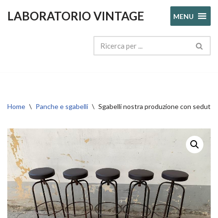
LABORATORIO VINTAGE
MENU
Vai
al
contenuto
Home
\
Panche e sgabelli
\
Sgabelli nostra produzione con seduta ri