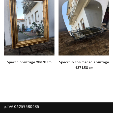
Specchio vintage 90×70 cm
Specchio con mensola vintage
H37 L50 cm
p. IVA 06259580485