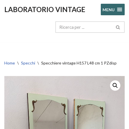
LABORATORIO VINTAGE
MENU
Vai
al
contenuto
Home
\
Specchi
\
Specchiere vintage H157 L48 cm 1 PZdisp