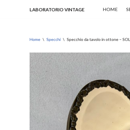
HOME
S
LABORATORIO VINTAGE
Vai
al
contenuto
Home
\
Specchi
\
Specchio da tavolo in ottone – 