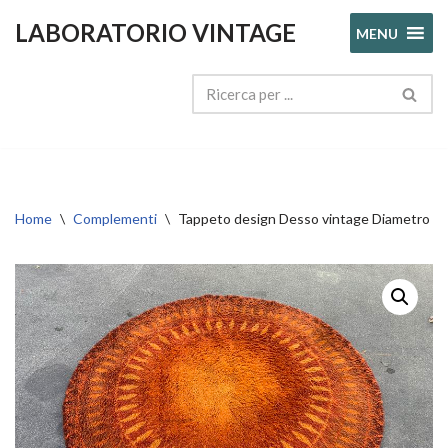
LABORATORIO VINTAGE
MENU
Vai
al
contenuto
Home
\
Complementi
\
Tappeto design Desso vintage Diametro