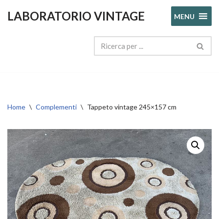
LABORATORIO VINTAGE
MENU
Vai
al
contenuto
Home
\
Complementi
\
Tappeto vintage 245×157 cm