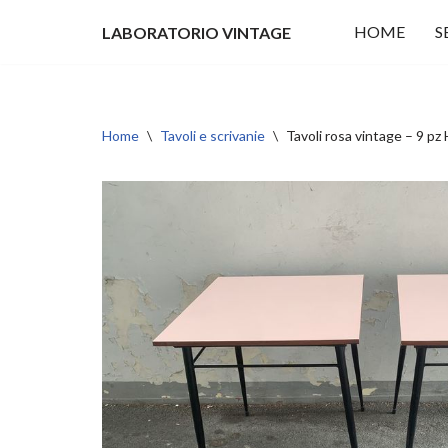
HOME
S
LABORATORIO VINTAGE
Vai
al
contenuto
Home
\
Tavoli e scrivanie
\
Tavoli rosa vintage – 9 p