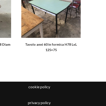
58 Diam
Tavolo anni 60 in formica H78 LxL
125×75
cookie policy
privacy policy