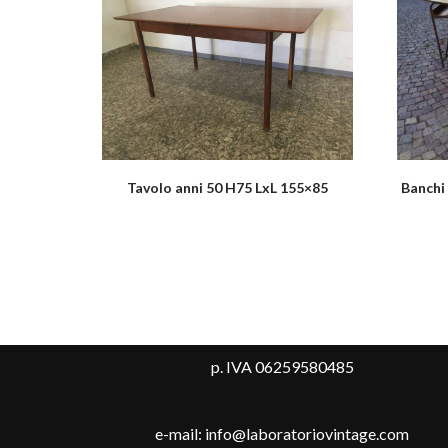
Tavolo anni 50 H75 LxL 155×85
Banchi 
p. IVA 06259580485
e-mail: info@laboratoriovintage.com