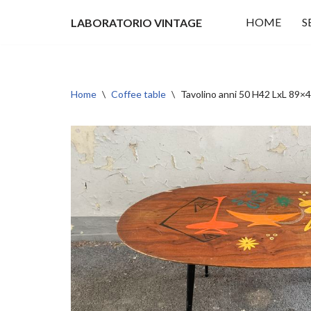
HOME
S
LABORATORIO VINTAGE
Vai
al
contenuto
Home
\
Coffee table
\
Tavolino anni 50 H42 LxL 8