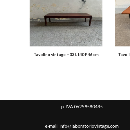
Tavolino vintage H33 L140 P46 cm
Tavol
p. IVA 06259580485
e-mail: info@laboratoriovintage.com