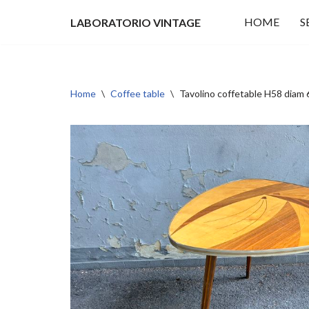
HOME
S
LABORATORIO VINTAGE
Vai
al
contenuto
Home
\
Coffee table
\
Tavolino coffetable H58 di