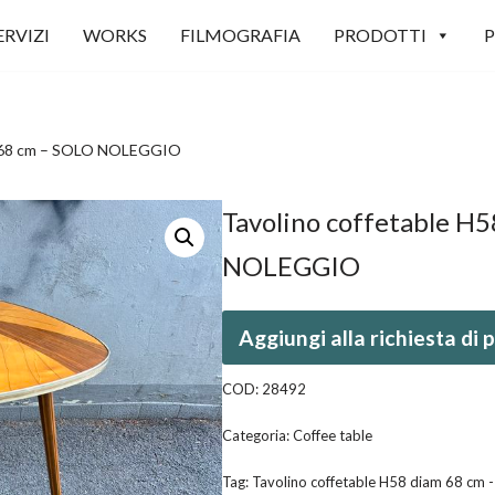
ERVIZI
WORKS
FILMOGRAFIA
PRODOTTI
P
am 68 cm – SOLO NOLEGGIO
Tavolino coffetable H
NOLEGGIO
Aggiungi alla richiesta di
COD:
28492
Categoria:
Coffee table
Tag:
Tavolino coffetable H58 diam 68 c