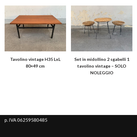
Tavolino vintage H35 LxL
Set in midollino 2 sgabelli 1
80×49 cm
tavolino vintage – SOLO
NOLEGGIO
p. IVA 06259580485