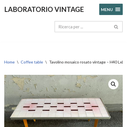
LABORATORIO VINTAGE
MENU
Vai
al
contenuto
Home
\
Coffee table
\
Tavolino mosaico rosato vintage – H40 L