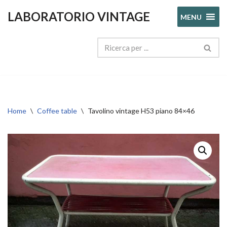
LABORATORIO VINTAGE
MENU
Vai
al
contenuto
Home
\
Coffee table
\
Tavolino vintage H53 piano 84×46