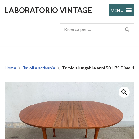
LABORATORIO VINTAGE
MENU
Vai
al
contenuto
Home
\
Tavoli e scrivanie
\
Tavolo allungabile anni 50 H79 Diam. 11