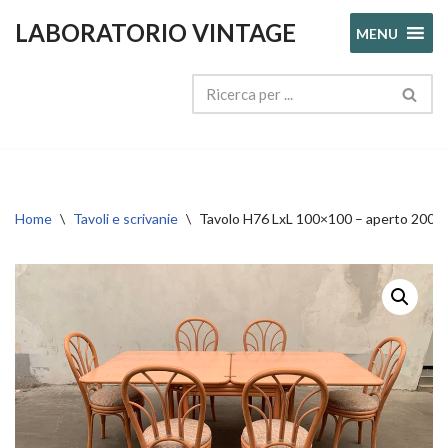
LABORATORIO VINTAGE
MENU
Vai
al
contenuto
Home
\
Tavoli e scrivanie
\
Tavolo H76 LxL 100×100 – aperto 200×