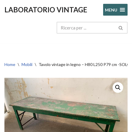
LABORATORIO VINTAGE
MENU
Vai
al
contenuto
Home
\
Mobili
\
Tavolo vintage in legno – H80 L250 P79 cm -SO