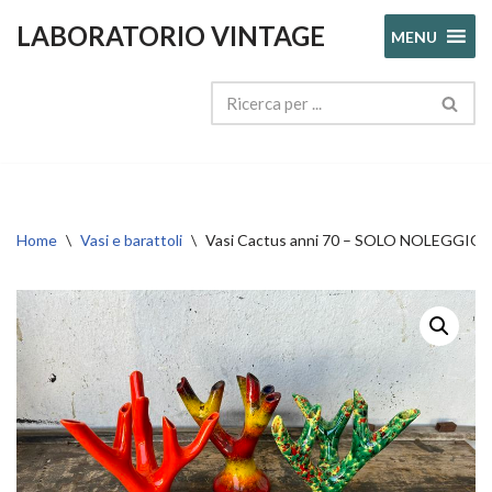
LABORATORIO VINTAGE
MENU
Vai
al
contenuto
Home
\
Vasi e barattoli
\
Vasi Cactus anni 70 – SOLO NOLEGGIO