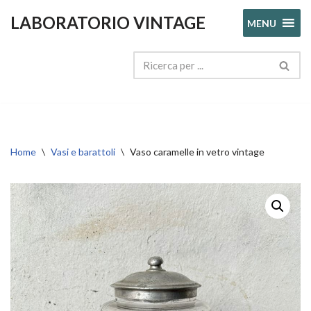
LABORATORIO VINTAGE
MENU
Vai
al
contenuto
Home
\
Vasi e barattoli
\
Vaso caramelle in vetro vintage