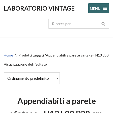
LABORATORIO VINTAGE
MENU
Vai
al
contenuto
Home
\
Prodotti taggati “Appendiabiti a parete vintage - H13 L80 P
Visualizzazione del risultato
Appendiabiti a parete