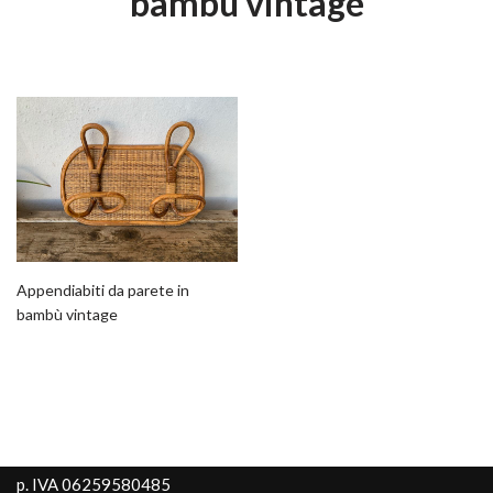
bambù vintage
Appendiabiti da parete in
bambù vintage
p. IVA 06259580485