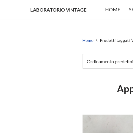
HOME
S
LABORATORIO VINTAGE
Vai
al
contenuto
Home
\
Prodotti taggati “
App