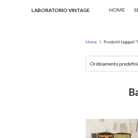
HOME
S
LABORATORIO VINTAGE
Vai
al
contenuto
Home
\
Prodotti taggati
B