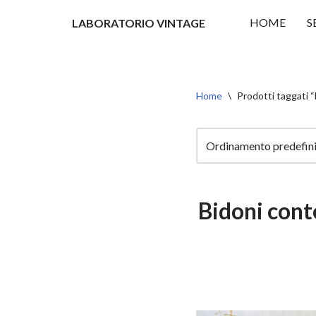
HOME
S
LABORATORIO VINTAGE
Vai
al
contenuto
Home
\
Prodotti taggati “
Bidoni cont