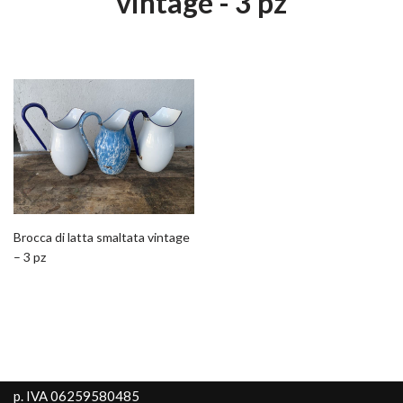
vintage - 3 pz
Brocca di latta smaltata vintage
– 3 pz
p. IVA 06259580485