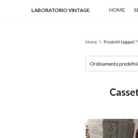
HOME
S
LABORATORIO VINTAGE
Vai
al
contenuto
Home
\
Prodotti taggati 
Casset