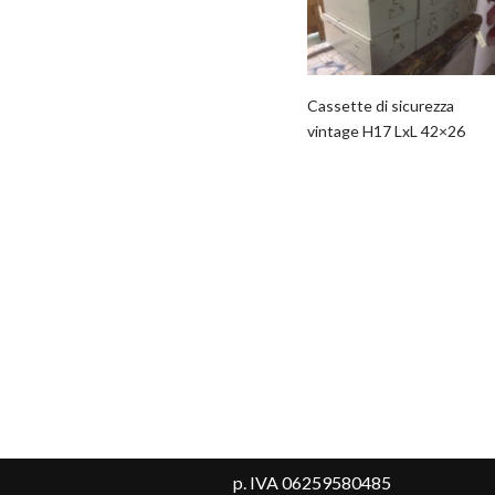
Cassette di sicurezza
vintage H17 LxL 42×26
p. IVA 06259580485