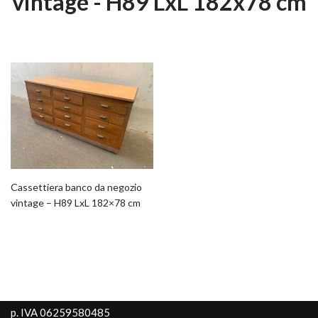
vintage - H89 LxL 182x78 cm
Cassettiera banco da negozio
vintage – H89 LxL 182×78 cm
p. IVA 06259580485