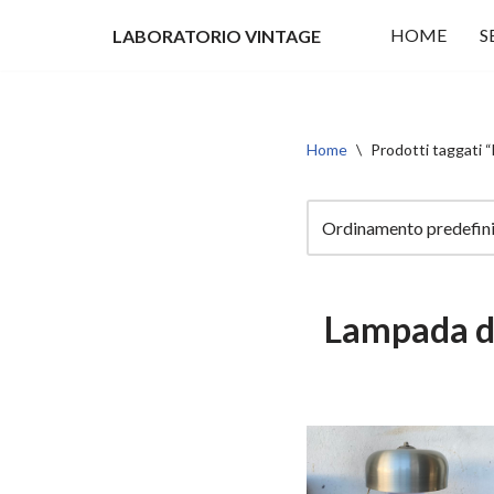
HOME
S
LABORATORIO VINTAGE
Vai
al
contenuto
Home
\
Prodotti taggati
Lampada d