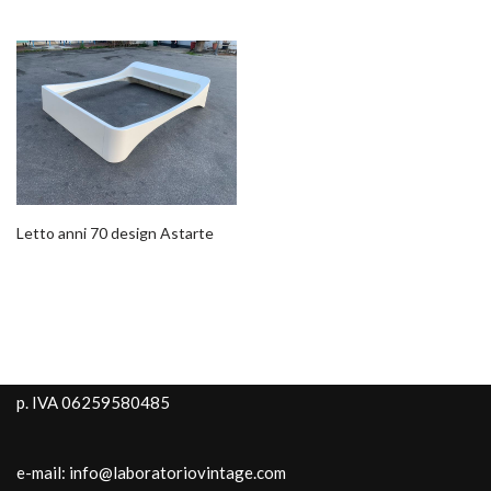
Letto anni 70 design Astarte
p. IVA 06259580485
e-mail: info@laboratoriovintage.com