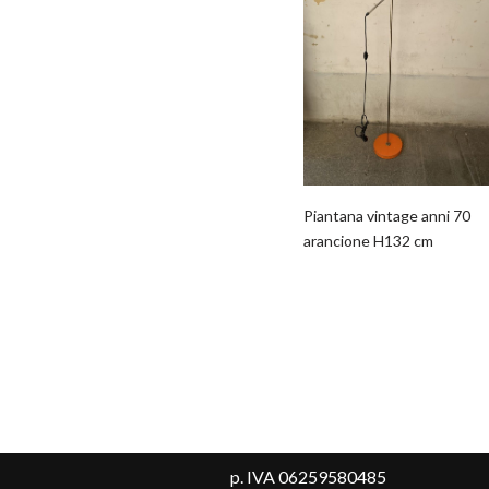
Piantana vintage anni 70
arancione H132 cm
p. IVA 06259580485