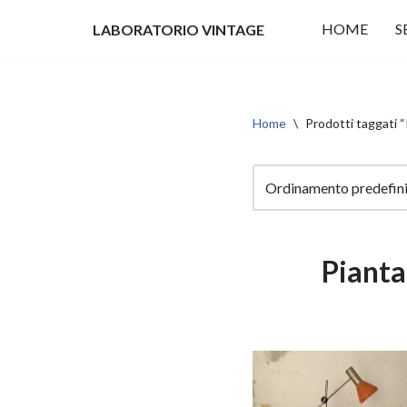
HOME
S
LABORATORIO VINTAGE
Vai
al
contenuto
Home
\
Prodotti taggati 
Pianta