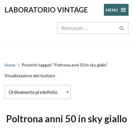
LABORATORIO VINTAGE
MENU
Vai
al
contenuto
Home
\
Prodotti taggati “Poltrona anni 50 in sky giallo”
Visualizzazione del risultato
Poltrona anni 50 in sky giallo