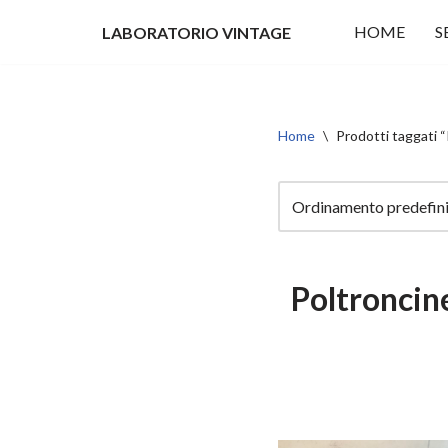
HOME
S
LABORATORIO VINTAGE
Vai
al
contenuto
Home
\
Prodotti taggati “
Poltroncin