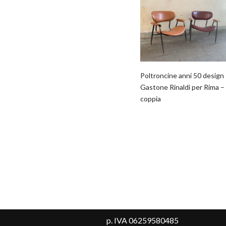
Poltroncine anni 50 design
Gastone Rinaldi per Rima –
coppia
p. IVA 06259580485