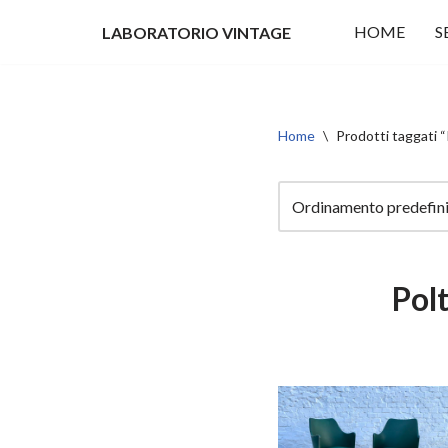
HOME
S
LABORATORIO VINTAGE
Vai
al
contenuto
Home
\
Prodotti taggati “
Polt