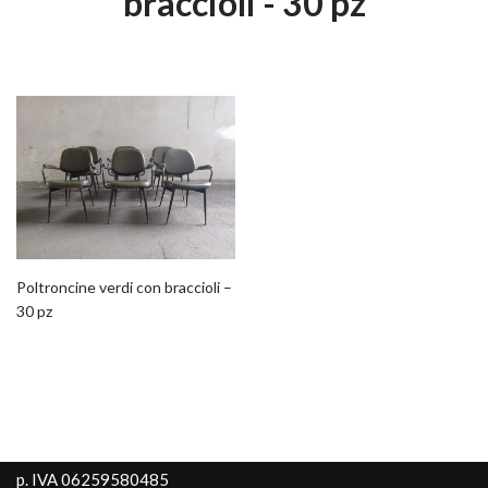
braccioli - 30 pz
Poltroncine verdi con braccioli –
30 pz
p. IVA 06259580485