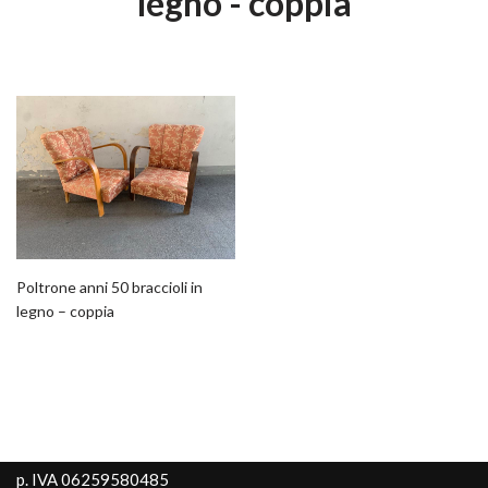
legno - coppia
Poltrone anni 50 braccioli in
legno – coppia
p. IVA 06259580485