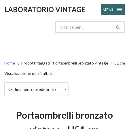
LABORATORIO VINTAGE
MENU
Vai
al
contenuto
Home
\
Prodotti taggati “Portaombrelli bronzato vintage - H51 cm”
Visualizzazione del risultato
Portaombrelli bronzato