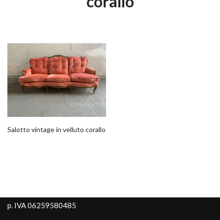
corallo
Salotto vintage in velluto corallo
p. IVA 06259580485