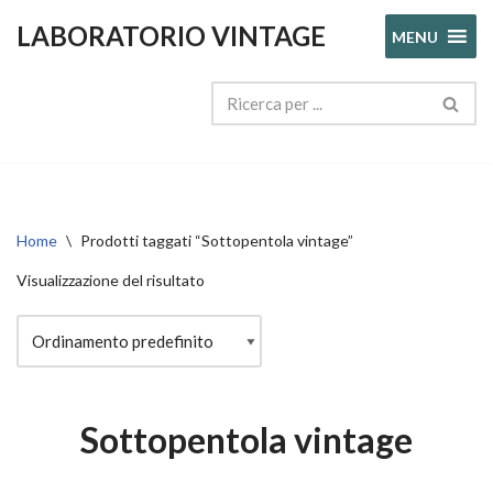
LABORATORIO VINTAGE
MENU
Vai
al
contenuto
Home
\
Prodotti taggati “Sottopentola vintage”
Visualizzazione del risultato
Sottopentola vintage