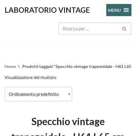
LABORATORIO VINTAGE
MENU
Vai
al
contenuto
Home
\
Prodotti taggati “Specchio vintage trapezoidale - H61 L65 c
Visualizzazione del risultato
Specchio vintage