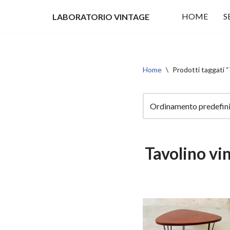
HOME
S
LABORATORIO VINTAGE
Vai
al
contenuto
Home
\
Prodotti taggati
Tavolino v