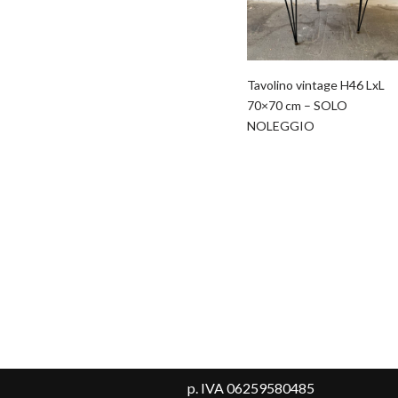
Tavolino vintage H46 LxL
70×70 cm – SOLO
NOLEGGIO
p. IVA 06259580485