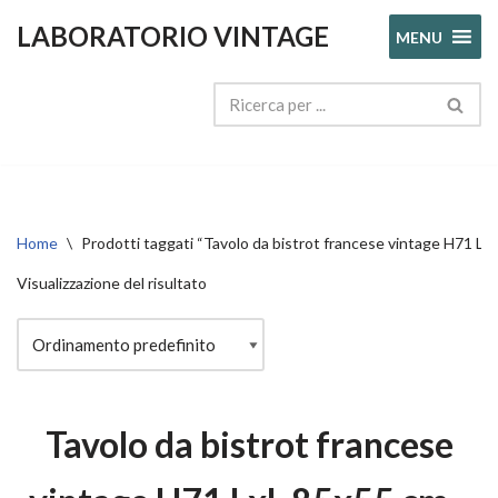
LABORATORIO VINTAGE
MENU
Vai
al
contenuto
Home
\
Prodotti taggati “Tavolo da bistrot francese vintage H71
Visualizzazione del risultato
Tavolo da bistrot francese