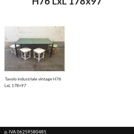
H76 LxL 178x97
Tavolo industriale vintage H76
LxL 178×97
p. IVA 06259580485